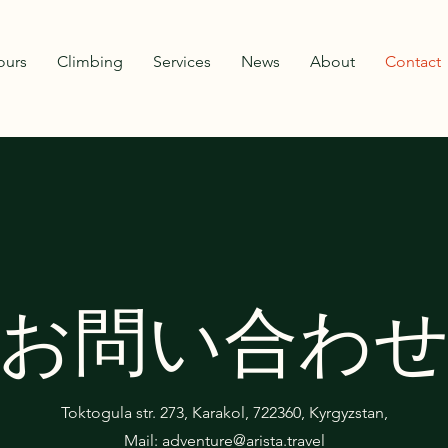
ours
Climbing
Services
News
About
Contact
お問い合わ
Toktogula str. 273, Karakol, 722360, Kyrgyzstan,
Mail:
adventure@arista.travel