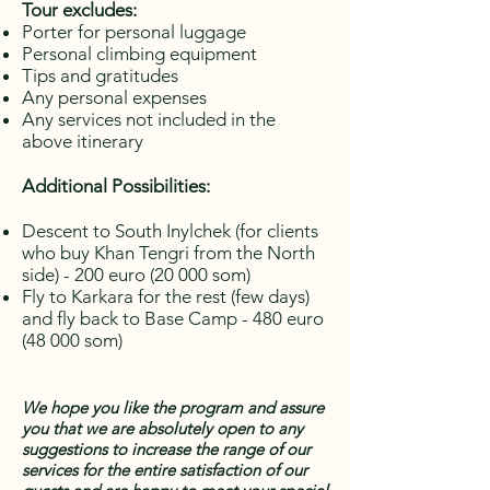
Tour excludes:
Porter for personal luggage
Personal climbing equipment
Tips and gratitudes
Any personal expenses
Any services not included in the
above itinerary
Additional Possibilities:
Descent to South Inylchek (for clients
who buy Khan Tengri from the North
side) - 200 euro (20 000 som)
Fly to Karkara for the rest (few days)
and fly back to Base Camp - 480 euro
(48 000 som)
We hope you like the program and assure
you that we are absolutely open to any
suggestions to increase the range of our
services for the entire satisfaction of our