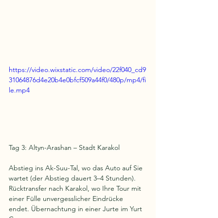
https://video.wixstatic.com/video/22f040_cd9
31064876d4e20b4e0bfcf509a44f0/480p/mp4/fi
le.mp4
Tag 3: Altyn-Arashan – Stadt Karakol
Abstieg ins Ak-Suu-Tal, wo das Auto auf Sie 
wartet (der Abstieg dauert 3–4 Stunden). 
Rücktransfer nach Karakol, wo Ihre Tour mit 
einer Fülle unvergesslicher Eindrücke 
endet. Übernachtung in einer Jurte im Yurt 