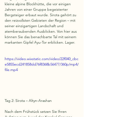
kleine alpine Blockhütte, die vor einigen 
Jahren von einer Gruppe begeisterter 
Bergsteiger erbaut wurde. Sirota gehört zu 
den reizvollsten Gebieten der Region – mit 
seiner einzigartigen Landschaft und 
atemberaubenden Ausblicken. Von hier aus 
können Sie das benachbarte Tal mit seinem 
markanten Gipfel Ayu-Tor erblicken. Lager.
https://video.wixstatic.com/video/22f040_cbc
e5855ecd241858dd76f8368b56477/360p/mp4/
file.mp4
Tag 2: Sirota – Altyn-Arashan
Nach dem Frühstück setzen Sie Ihren 
Aufstieg zum Juwel des Karakol-Canyons 