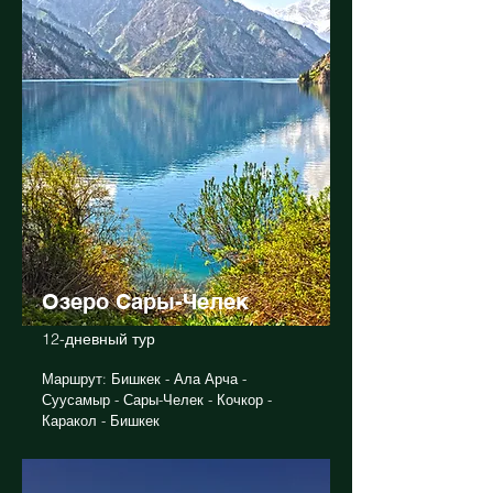
Земля Кочевников
9-дневный тур
Маршрут: Бишкек - Ала Арча - Каракол -
Сон Куль - Бишкек
Озеро Сары-Челек
12-дневный тур
Маршрут: Бишкек - Ала Арча -
Суусамыр - Сары-Челек - Кочкор -
Каракол - Бишкек