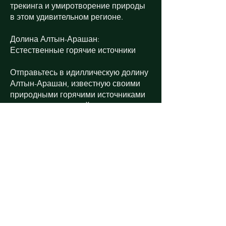
трекинга и умиротворение природы
в этом удивительном регионе.
Долина Алтын-Арашан:
Естественные горячие источники
Отправьтесь в идиллическую долину
Алтын-Арашан, известную своими
природными горячими источниками
и потрясающими пейзажами.
Расслабьтесь в целебных водах,
окруженных высокими горами и
зелеными лугами. Эта долина
идеально сочетает в себе
приключения и релаксацию.
Индивидуальные туры
В Arista Travel мы понимаем, что
каждый путешественник уникален.