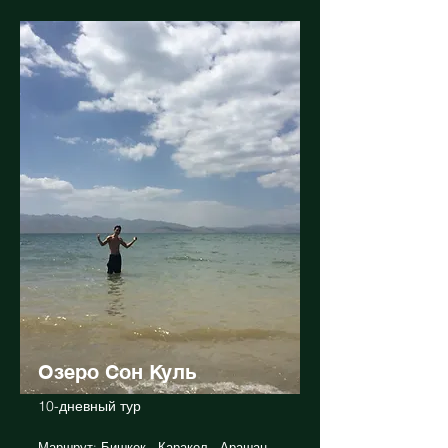
Озеро Сон Куль
10-дневный тур
Маршрут: Бишкек - Каракол - Арашан -