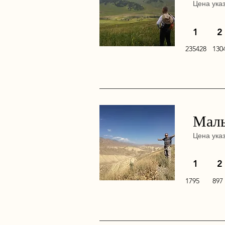
Цена ука
1
2
235428
130
Малы
Цена ука
1
2
1795
897