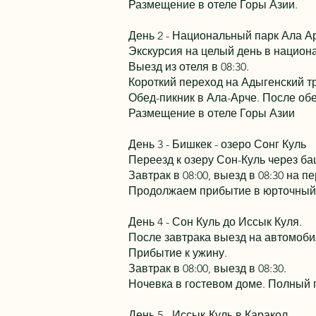
Размещение в отеле Горы Азии.
День 2 - Национальный парк Ала А
Экскурсия на целый день в национ
Выезд из отеля в 08:30.
Короткий переход на Адыгенский тр
Обед-пикник в Ала-Арче. После об
Размещение в отеле Горы Азии
День 3 - Бишкек - озеро Сонг Куль
Переезд к озеру Сон-Куль через б
Завтрак в 08:00, выезд в 08:30 на п
Продолжаем прибытие в юрточный л
День 4 - Сон Куль до Иссык Куля.
После завтрака выезд на автомоби
Прибытие к ужину.
Завтрак в 08:00, выезд в 08:30.
Ночевка в гостевом доме. Полный 
День 5 - Иссык-Куль в Каракол