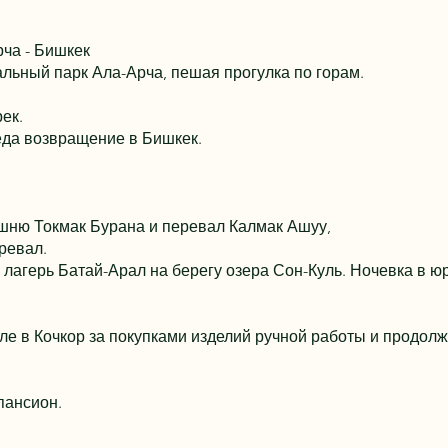
рча - Бишкек
альный парк Ала-Арча, пешая прогулка по горам.
ек.
еда возвращение в Бишкек.
ашню Токмак Бурана и перевал Калмак Ашуу,
еревал.
агерь Батай-Арал на берегу озера Сон-Куль. Ночевка в ю
ле в Кочкор за покупками изделий ручной работы и продолж
пансион.