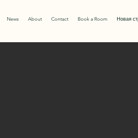
News
About
Contact
Book a Room
Новая с