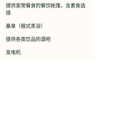
提供家常餐食的餐饮帐篷，含素食选
择
桑拿（俄式蒸浴）
提供各类饮品的酒吧
发电机
卫星通信
互联网
对讲机（用于与山上的登山队伍联
络）
登山装备租赁（帐篷、绳索、一套锅
具、气炉）。