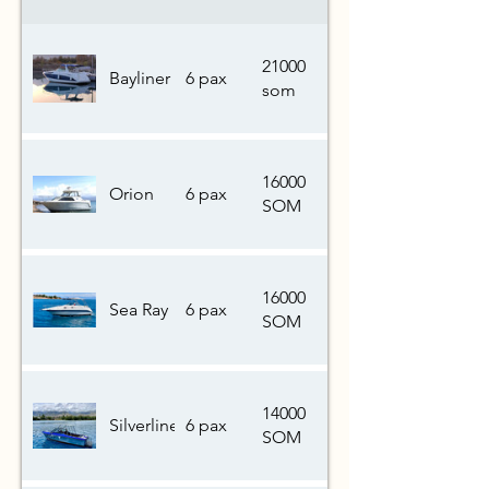
21000
Bayliner
6 pax
som
16000
Orion
6 pax
SOM
16000
Sea Ray
6 pax
SOM
14000
Silverline
6 pax
SOM