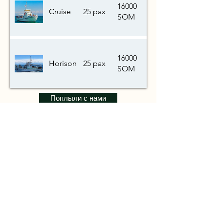
16000
Cruise
25 pax
SOM
16000
Horison
25 pax
SOM
Поплыли с нами
Мы стремимся реализовать Ваше
идеальное приключение в
Центральной Азии.