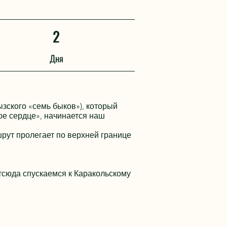
2
Дня
ызского «семь быков»), который
тое сердце», начинается наш
шрут пролегает по верхней границе
тсюда спускаемся к Каракольскому