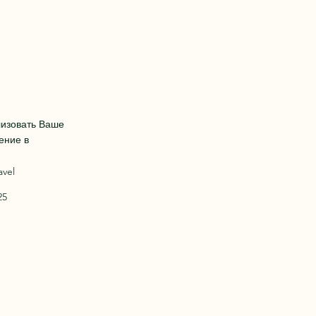
изовать Ваше
ение в
avel
25