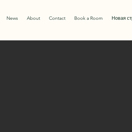
News
About
Contact
Book a Room
Новая с