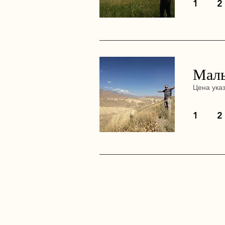
1
2
Малы
Цена ука
1
2