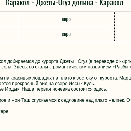
Каракол - Джеты-Огуз долина - Каракол
евро
евро
кол добираемся до курорта Джеты - Огуз (в переводе с кырг
о села. Здесь, со скалы с романтическим названием «Разби
м на красивых лошадях на плато к востоку от курорта. Мар
ается прекрасный вид на озеро Иссык-Куль.
ье Ирдык. Наша первая ночевка состоится здесь.
рое и Чон-Таш спускаемся к седловине над плато Челпек. О
ере.