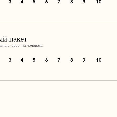
3
4
5
6
7
8
9
10
й пакет
зана в
евро
на человека
3
4
5
6
7
8
9
10