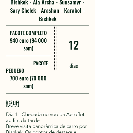
Bishkek - Ala Archa - Suusamyr -
Sary Chelek - Arashan - Karakol -
Bishkek
PACOTE COMPLETO
940 euro (94 000
12
som)
PACOTE
dias
PEQUENO
700 euro (70 000
som)
説明
Dia 1 - Chegada no voo da Aeroflot
ao fim da tarde
Breve visita panorâmica de carro por
Bishkek. Os pontos de destaque