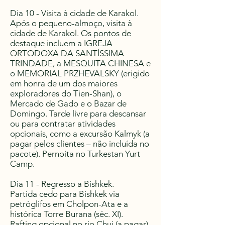
Dia 10 - Visita à cidade de Karakol.
Após o pequeno-almoço, visita à
cidade de Karakol. Os pontos de
destaque incluem a IGREJA
ORTODOXA DA SANTÍSSIMA
TRINDADE, a MESQUITA CHINESA e
o MEMORIAL PRZHEVALSKY (erigido
em honra de um dos maiores
exploradores do Tien-Shan), o
Mercado de Gado e o Bazar de
Domingo. Tarde livre para descansar
ou para contratar atividades
opcionais, como a excursão Kalmyk (a
pagar pelos clientes – não incluída no
pacote). Pernoita no Turkestan Yurt
Camp.
Dia 11 - Regresso a Bishkek.
Partida cedo para Bishkek via
petróglifos em Cholpon-Ata e a
histórica Torre Burana (séc. XI).
Rafting opcional no rio Chui (a pagar).