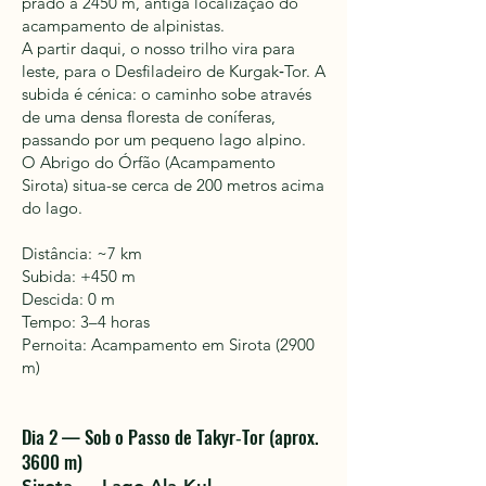
prado a 2450 m, antiga localização do
acampamento de alpinistas.
A partir daqui, o nosso trilho vira para
leste, para o Desfiladeiro de Kurgak‑Tor. A
subida é cénica: o caminho sobe através
de uma densa floresta de coníferas,
passando por um pequeno lago alpino.
O Abrigo do Órfão (Acampamento
Sirota) situa-se cerca de 200 metros acima
do lago.
Distância: ~7 km
Subida: +450 m
Descida: 0 m
Tempo: 3–4 horas
Pernoita: Acampamento em Sirota (2900
m)
Dia 2 — Sob o Passo de Takyr‑Tor (aprox.
3600 m)