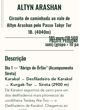
ALTYN ARASHAN
Circuito de caminhada ao vale de
Altyn Arashan pelo Passo Takyr Tor
1B. (4040m)
185 euro (18 500
PACOTE PEQUENO
som) ​(grupo > 10 pax)
Descrição
Dia 1 — “Abrigo do Órfão” (Acampamento
Sirota)
Karakol → Desfiladeiro de Karakol
→ Kurgak‑Tor → Sirota (2900 m)
De Karakol seguimos de carro para um
dos desfiladeiros mais pitorescos da
cordilheira Terskey Ala‑Too — o
Desfiladeiro de Karakol. Chegamos ao