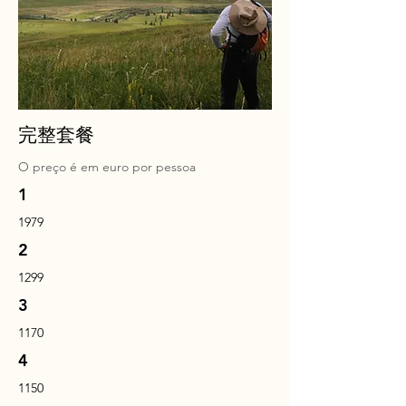
完整套餐
O preço é em
euro
por pessoa
1
1979
2
1299
3
1170
4
1150