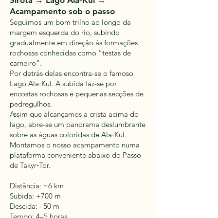
Sirota → Lago Ala‑Kul →
Acampamento sob o passo
Seguimos um bom trilho ao longo da
margem esquerda do rio, subindo
gradualmente em direção às formações
rochosas conhecidas como “testas de
carneiro”.
Por detrás delas encontra-se o famoso
Lago Ala‑Kul. A subida faz-se por
encostas rochosas e pequenas secções de
pedregulhos.
Assim que alcançamos a crista acima do
lago, abre-se um panorama deslumbrante
sobre as águas coloridas de Ala‑Kul.
Montamos o nosso acampamento numa
plataforma conveniente abaixo do Passo
de Takyr‑Tor.
Distância: ~6 km
Subida: +700 m
Descida: –50 m
Tempo: 4–5 horas