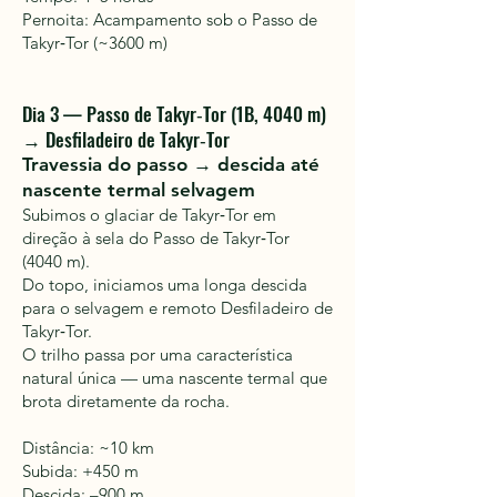
Pernoita: Acampamento sob o Passo de
Takyr‑Tor (~3600 m)
Dia 3 — Passo de Takyr‑Tor (1B, 4040 m)
→ Desfiladeiro de Takyr‑Tor
Travessia do passo → descida até
nascente termal selvagem
Subimos o glaciar de Takyr‑Tor em
direção à sela do Passo de Takyr‑Tor
(4040 m).
Do topo, iniciamos uma longa descida
para o selvagem e remoto Desfiladeiro de
Takyr‑Tor.
O trilho passa por uma característica
natural única — uma nascente termal que
brota diretamente da rocha.
Distância: ~10 km
Subida: +450 m
Descida: –900 m