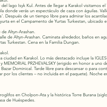
akol.
sur del lago Isyk Kul. Antes de llegar a Karakol visitamo
uila donde verás un espectáculo de caza con águilas. Va
os'. Después de un tiempo libre para admirar los acantila
 yurta en el Campamento de Yurtas Turkestan, ubicado en
le de Altyn-Arashan.
 valle de Altyn-Arashan. Caminata alrededor, baños en ag
s Turkestan. Cena en la Familia Dungan.
akol.
la ciudad en Karakol. Lo más destacado incluye la IG
EMORIAL PRZHEVALSKY (erigido en honor a uno de l
azar Dominical. Tarde libre para descansar o para cont
r por los clientes – no incluida en el paquete). Noche
oglifos en Cholpon-Ata y la histórica Torre Burana (siglo 
Casa de Huéspedes.