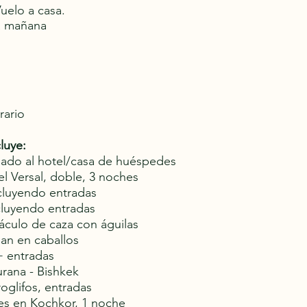
Vuelo a casa.
la mañana
rario
luye:
lado al hotel/casa de huéspedes
el Versal, doble, 3 noches
ncluyendo entradas
ncluyendo entradas
áculo de caza con águilas
han en caballos
+ entradas
urana - Bishkek
roglifos, entradas
es en Kochkor, 1 noche