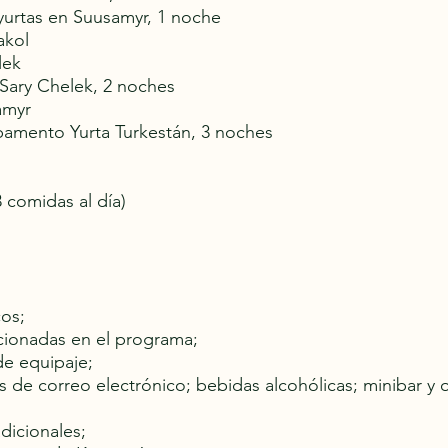
urtas en Suusamyr, 1 noche
akol
lek
 Sary Chelek, 2 noches
amyr
pamento Yurta Turkestán, 3 noches
 comidas al día)
os;
cionadas en el programa;
e equipaje;
os de correo electrónico; bebidas alcohólicas; minibar y o
adicionales;