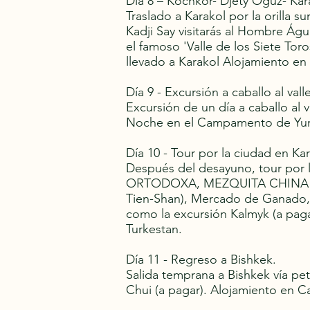
Día 8 – Kochkor- Djety Oguz- Kar
Traslado a Karakol por la orilla 
Kadji Say visitarás al Hombre Ág
el famoso 'Valle de los Siete Tor
llevado a Karakol Alojamiento en
Día 9 - Excursión a caballo al val
Excursión de un día a caballo al
Noche en el Campamento de Yurta
Día 10 - Tour por la ciudad en Kar
Después del desayuno, tour por 
ORTODOXA, MEZQUITA CHINA y M
Tien-Shan), Mercado de Ganado, B
como la excursión Kalmyk (a paga
Turkestan.
Día 11 - Regreso a Bishkek.
Salida temprana a Bishkek vía petr
Chui (a pagar). Alojamiento en 