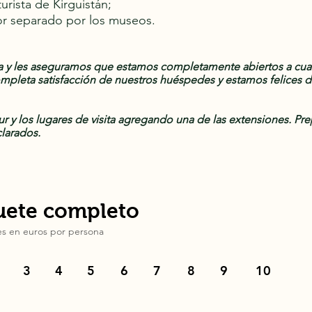
turista de Kirguistán;
or separado por los museos.
 y les aseguramos que estamos completamente abiertos a cual
ompleta satisfacción de nuestros huéspedes y estamos felices d
ur y los lugares de visita agregando una de las extensiones. 
clarados.
uete completo
 es en
euros
por persona
3
4
5
6
7
8
9
10