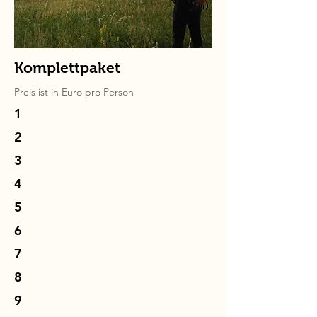
Komplettpaket
Preis ist in
Euro
pro Person
1
2
3
4
5
6
7
8
9