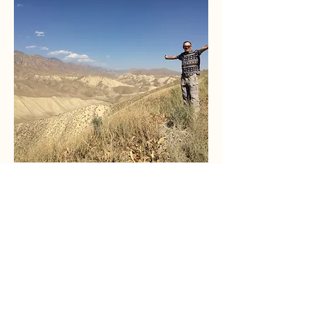
Kleines Paket
Preis ist in
Euro
pro Person
1
2
3
4