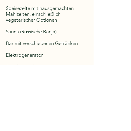
Speisezelte mit hausgemachten
Mahlzeiten, einschließlich
vegetarischer Optionen
Sauna (Russische Banja)
Bar mit verschiedenen Getränken
Elektrogenerator
Satellitenverbindung
das Internet
Funkgeräte (zur Kommunikation mit
Bergsteigergruppen am Berg)
Kletterausrüstung zur Miete (Zelte,
Seile, ein Topfset, Gaskocher).
Professionelle Führerdienste